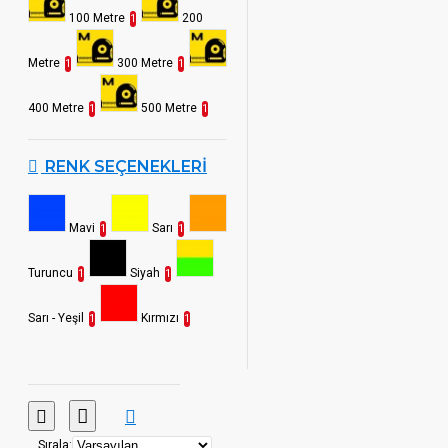
100 Metre
200
1
Metre
300 Metre
1
1
400 Metre
500 Metre
1
1
RENK SEÇENEKLERI
Mavi
Sarı
1
1
Turuncu
Siyah
1
1
Sarı - Yeşil
Kırmızı
1
1
Sırala: