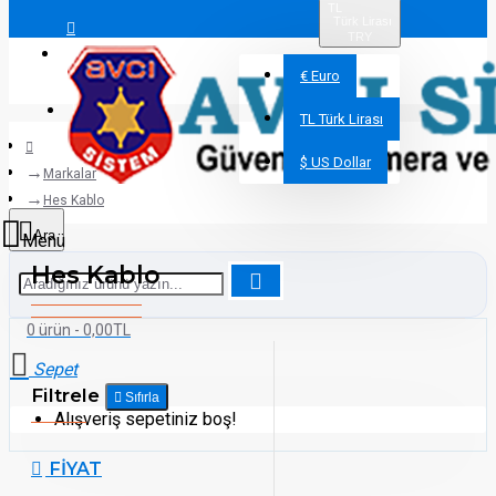
TL
Türk Lirası
TRY
Giriş Yap
€
Euro
Üye Ol
TL
Türk Lirası
$
US Dollar
Markalar
Hes Kablo
Hes Kablo
0 ürün - 0,00TL
Filtrele
Sıfırla
Alışveriş sepetiniz boş!
FIYAT