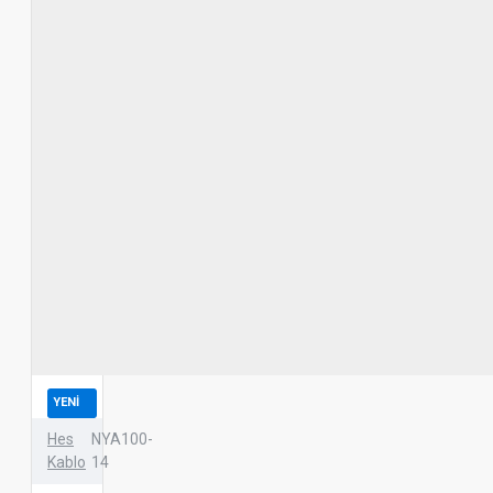
YENI
Hes
NYA100-
Kablo
14