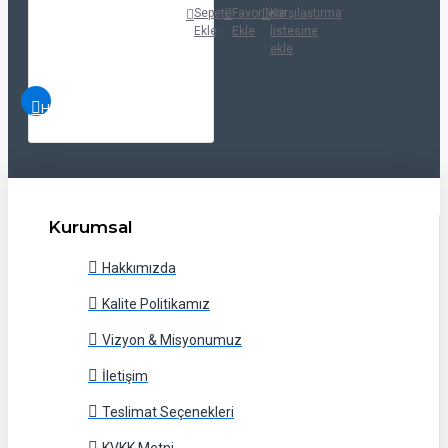
Sepete
Favorilere
Karşılaştırma
Ekle
Ekle
listesine
ekle
HIZLI
İNCELE
Kurumsal
Hakkımızda
Kalite Politikamız
Vizyon & Misyonumuz
İletişim
Teslimat Seçenekleri