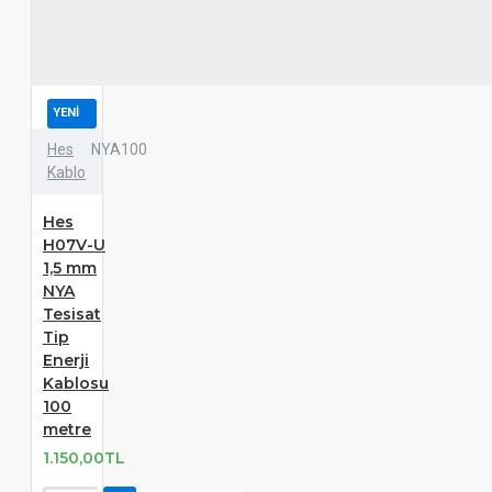
YENI
Hes
NYA100
Kablo
Hes
H07V-U
1,5 mm
NYA
Tesisat
Tip
Enerji
Kablosu
100
metre
1.150,00TL