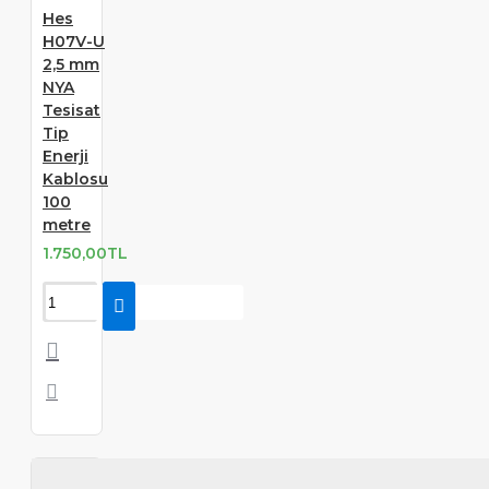
Hes
H07V-U
2,5 mm
NYA
Tesisat
Tip
Enerji
Kablosu
100
metre
1.750,00TL