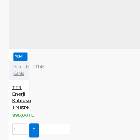
YENI
Hes
HTTR145
Kablo
TTR
Enerji
Kablosu
1 Metre
990,00TL