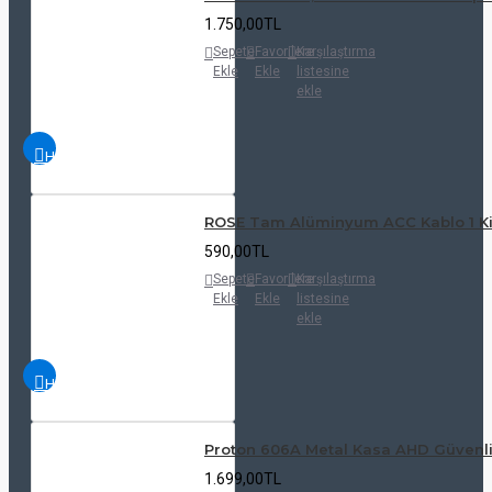
1.750,00TL
Sepete
Favorilere
Karşılaştırma
Ekle
Ekle
listesine
ekle
HIZLI
İNCELE
ROSE Tam Alüminyum ACC Kablo 1 Ki
590,00TL
Sepete
Favorilere
Karşılaştırma
Ekle
Ekle
listesine
ekle
HIZLI
İNCELE
Proton 606A Metal Kasa AHD Güvenl
1.699,00TL