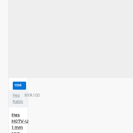
YENI
Hes
NYA100
Kablo
Hes
H07V-U
1 mm