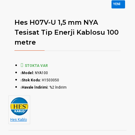
YENI
Hes H07V-U 1,5 mm NYA
Tesisat Tip Enerji Kablosu 100
metre
STOKTA VAR
Model:
NYA100
Stok Kodu:
H1503050
Havale İndirimi:
%2 İndirim
Hes Kablo