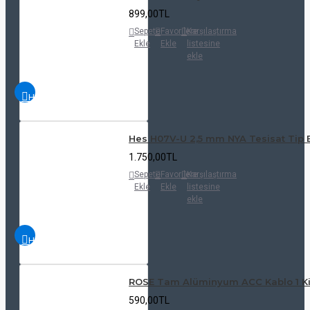
899,00TL
Sepete
Favorilere
Karşılaştırma
Ekle
Ekle
listesine
ekle
HIZLI
İNCELE
Hes H07V-U 2,5 mm NYA Tesisat Tip E
1.750,00TL
Sepete
Favorilere
Karşılaştırma
Ekle
Ekle
listesine
ekle
HIZLI
İNCELE
ROSE Tam Alüminyum ACC Kablo 1 Ki
590,00TL