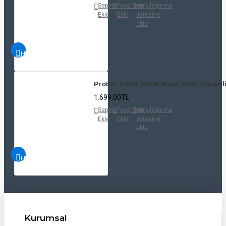
Sepete
Favorilere
Karşılaştırma
Ekle
Ekle
listesine
ekle
HIZLI
İNCELE
Proton 606A Metal Kasa AHD Güvenl
1.699,00TL
Sepete
Favorilere
Karşılaştırma
Ekle
Ekle
listesine
ekle
HIZLI
İNCELE
Kurumsal