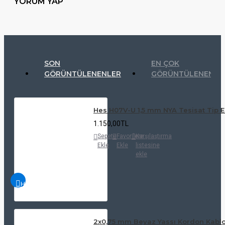
YORUM YAP
SON
EN ÇOK
GÖRÜNTÜLENENLER
GÖRÜNTÜLENENLE
Hes H07V-U 1,5 mm NYA Tesisat Tip E
1.150,00TL
Sepete
Favorilere
Karşılaştırma
Ekle
Ekle
listesine
ekle
HIZLI
İNCELE
2x0,75 mm Beyaz Yassı Kordon Kablo