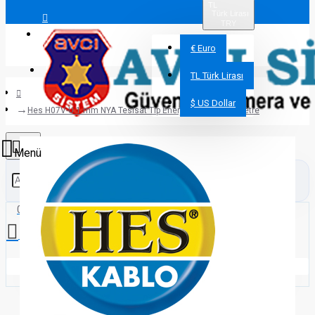
TL
Türk Lirası
TRY
Giriş Yap
€
Euro
Üye Ol
TL
Türk Lirası
$
US Dollar
Hes H07V-U 1 mm NYA Tesisat Tip Enerji Kablosu 100 metre
0 ürün - 0,00TL
Alışveriş sepetiniz boş!