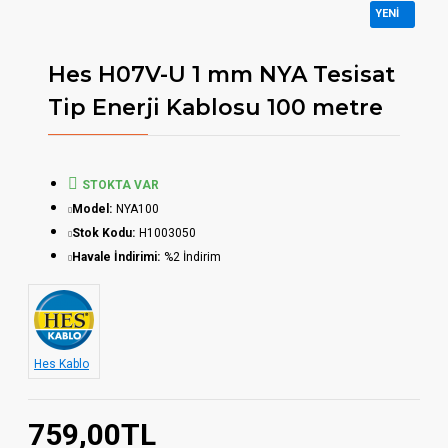
YENI
Hes H07V-U 1 mm NYA Tesisat
Tip Enerji Kablosu 100 metre
STOKTA VAR
Model:
NYA100
Stok Kodu:
H1003050
Havale İndirimi:
%2 İndirim
Hes Kablo
759,00TL