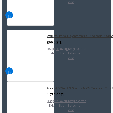
ekle
HIZLI
İNCELE
2x0,75 mm Beyaz Yassı Kordon Kablo
899,00TL
Sepete
Favorilere
Karşılaştırma
Ekle
Ekle
listesine
ekle
HIZLI
İNCELE
Hes H07V-U 2,5 mm NYA Tesisat Tip E
1.750,00TL
Sepete
Favorilere
Karşılaştırma
Ekle
Ekle
listesine
ekle