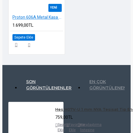
YENI
Proton 606A Metal Kasa AHD Güvenlik Kamerası
1.699,00TL
Sepete Ekle
SON
EN ÇOK
GÖRÜNTÜLENENLER
GÖRÜNTÜLENENLE
Hes H07V-U 1 mm NYA Tesisat Tip Ene
759,00TL
Sepete
Favorilere
Karşılaştırma
Ekle
Ekle
listesine